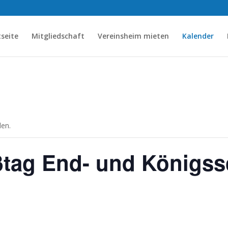
tseite
Mitgliedschaft
Vereinsheim mieten
Kalender
den.
ßtag End- und Königs